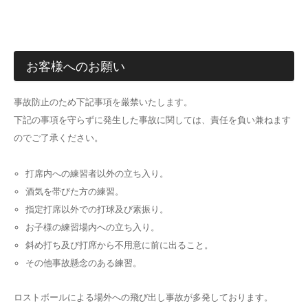
お客様へのお願い
事故防止のため下記事項を厳禁いたします。
下記の事項を守らずに発生した事故に関しては、責任を負い兼ねます
のでご了承ください。
打席内への練習者以外の立ち入り。
酒気を帯びた方の練習。
指定打席以外での打球及び素振り。
お子様の練習場内への立ち入り。
斜め打ち及び打席から不用意に前に出ること。
その他事故懸念のある練習。
ロストボールによる場外への飛び出し事故が多発しております。